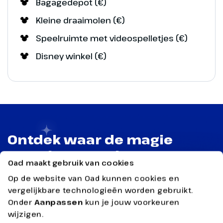
Bagagedepot (€)
Kleine draaimolen (€)
Speelruimte met videospelletjes (€)
Disney winkel (€)
Ontdek waar de magie
van Disney tot leven
Oad maakt gebruik van cookies
komt
Op de website van Oad kunnen cookies en
Extra informatie over de Disney Parken
vergelijkbare technologieën worden gebruikt.
Onder
Aanpassen
kun je jouw voorkeuren
wijzigen.