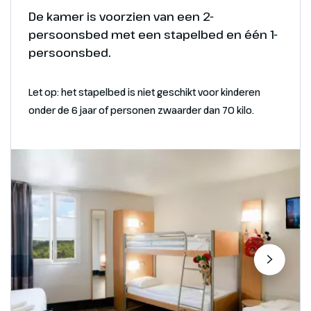
Een voorproefje van het Disneyland Park in Parijs
De kamer is voorzien van een 2-
biedt een glimp van de betoverende wereld vol
persoonsbed met een stapelbed en één 1-
sprookjes, avonturen en vrolijke Disney magie die
Foto's
persoonsbed.
je te wachten staat.
Voorproefje van de magie in Disney Adventure
Let op: het stapelbed is niet geschikt voor kinderen
World
onder de 6 jaar of personen zwaarder dan 70 kilo.
Foto's
Voorproefje van de magie in het Disneyland Park