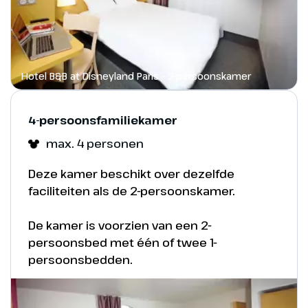
Kasteel van Doornroosje zich uitstrekken
naar de hemel.
Hotel B&B at Disneyland Paris - 2-persoonskamer
4-persoonsfamiliekamer
max. 4 personen
Disneyland Paris - Mickey Mouse
Deze kamer beschikt over dezelfde
faciliteiten als de 2-persoonskamer.
De kamer is voorzien van een 2-
Een voorproefje
persoonsbed met één of twee 1-
Disneyland Park - Main Street, U.S.A.
persoonsbedden.