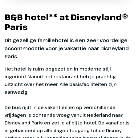
Tijd
ca. 06.35 uur
Tijd
Plaats
Utrecht
Marvel Avengers Campus
Fantasyland
B&B hotel** at Disneyland®
Beleef het MARVEL universum
Locatie
P+R Westraven,
Een sprookjeswereld waar dromen
Paris
Griffioenlaan 1
uitkomen
Oproep aan alle helden! In het nieuwe
Tijd
ca. 05.20 uur
Dit gezellige familiehotel is een zeer voordelige
themaland Avengers Campus in Disney
Net als in de onvergetelijke klassieke
accommodatie voor je vakantie naar Disneyland
Adventure World beleef je als nieuwe
Disney films, brengt Fantasyland sprookjes
Paris.
rekruut machtige MARVEL missies met
en legendes uit je kindertijd tot leven. Vlieg
Superhelden als Spider-Man en Iron Man.
Het hotel is ruim opgezet en in moderne stijl
mee met Peter Pan, raak je weg kwijt in
ingericht. Vanuit het restaurant heb je prachtig
Alice's Curious Labyrinth of bezoek het
uitzicht over het meer. Alle basisfaciliteiten zijn
Princess Pavilion voor een vorstelijke
aanwezig.
ontmoeting.
De bus rijdt in de vakanties en op verschillende vrijdagen 's ochtends vroeg vanuit Nederland naar Disneyland Paris en zet je af bij je hotel. De vanaf prijs is gebaseerd op alle dagen toegang tot de Disney Parken. Maar je kunt zelf bepalen hoeveel dagen je de Disney Parken