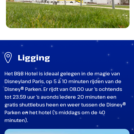
land vol spanning en geheimen!
Ligging
Het B&B Hotel is ideaal gelegen in de magie van
World of Frozen
Disneyland Paris, op 5 à 10 minuten rijden van de
Disney® Parken. Er rijdt van 08.00 uur ’s ochtends
World Premiere Plaza
tot 23.59 uur ’s avonds iedere 20 minuten een
Disneyland Park - Meet & Greet Captain Hook
gratis shuttlebus heen en weer tussen de Disney®
een plek vol verhalen, shows en
Parken en het hotel (’s middags om de 40
avonturen
minuten).
Frontierland
Een plek vol verhalen, shows en avonturen.
Een stad van de cowboys in het Wilde