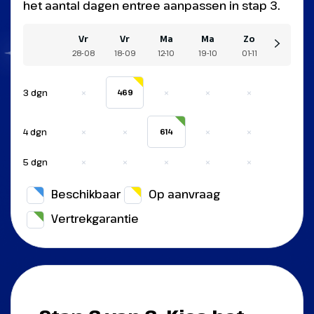
het aantal dagen entree aanpassen in stap 3.
Vr
Vr
Ma
Ma
Zo
28-08
18-09
12-10
19-10
01-11
×
×
×
×
3 dgn
469
×
×
×
×
4 dgn
614
×
×
×
×
×
5 dgn
Beschikbaar
Op aanvraag
Vertrekgarantie