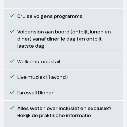
het diner aan boord geniet je van
de culinaire verzorging en het
Cruise volgens programma
uitzicht op de oevers van de
Schelde. Later op de avond
bereiken we Antwerpen.
Volpension aan boord (ontbijt, lunch en
diner) vanaf diner 1e dag t/m ontbijt
Hoogtepunt
laatste dag
De Brusselse Grote
Welkomstcocktail
Markt
Live-muziek (1 avond)
Farewell Dinner
Alles weten over inclusief en exclusief/
Bekijk de praktische informatie