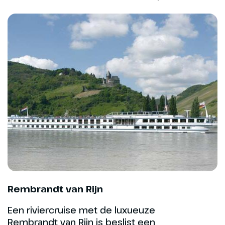
terrassen aan de waterkant. Je
kunt deelnemen aan een
stadswandeling(*) waarbij een
gids je langs de mooiste plekken
van de stad voert. Aan het begin
van de middag varen we verder
richting Brussel, de hoofdstad
van België én Europa. Terwijl het
schip rustig voortglijdt, is er tijd
om te ontspannen in de lounge
of op het zonnedek. Laat in de
avond meren we aan in Brussel.
Hoogtepunt
Rembrandt van Rijn
De historische
binnenstad van Gent
Een riviercruise met de luxueuze
Rembrandt van Rijn is beslist een