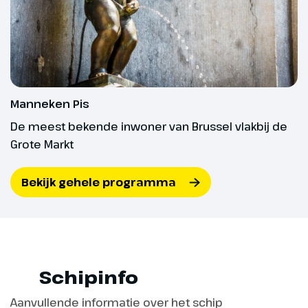
betaal je € 10,-. Dit is altijd op aanvraag. Alleen
Dag 3
wanneer je bij boeking hebt aangegeven dat je een
inklapbare rollator of rolstoel wilt meenemen én dit
Gent – Brussel
schriftelijk door ons is bevestigd, mag deze mee
op reis.
Gent is een stad waar het
verleden en heden prachtig
Manneken Pis
samenkomen. De historische
De meest bekende inwoner van Brussel vlakbij de
binnenstad is een schatkamer
Grote Markt
van gotische gebouwen, oude
gildehuizen en levendige pleinen.
Bekijk gehele programma
De Sint-Baafskathedraal met het
beroemde altaarstuk Het Lam
Gods is een hoogtepunt. Ook het
imposante kasteel Het
Gravensteen voert je terug naar
de tijd van ridders en
Schipinfo
jonkvrouwen. Smalle straatjes
Aanvullende informatie over het schip
leiden naar gezellige cafés en