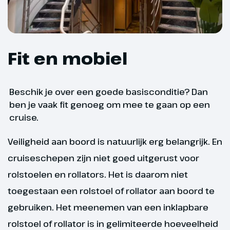
met het leven en werk van de
beroemde schilder.
Shopliefhebbers vinden hun weg
in de modewijk of de
diamantbuurt, waar de
Fit en mobiel
schittering van juwelen letterlijk
in de etalages straalt. En op een
zonnige dag is er geen betere
Beschik je over een goede basisconditie? Dan
plek dan een terras op de Grote
ben je vaak fit genoeg om mee te gaan op een
Markt of langs de kaaien om de
cruise.
bourgondische sfeer van de stad
écht te ervaren. Aan het einde
Veiligheid aan boord is natuurlijk erg belangrijk. En
van de middag nemen we
cruiseschepen zijn niet goed uitgerust voor
afscheid en varen we terug naar
rolstoelen en rollators. Het is daarom niet
Nederland. Tijdens het feestelijke
toegestaan een rolstoel of rollator aan boord te
afscheidsdiner aan boord blik je
samen met je reisgenoten terug
gebruiken. Het meenemen van een inklapbare
op de vele indrukken van de
rolstoel of rollator is in gelimiteerde hoeveelheid