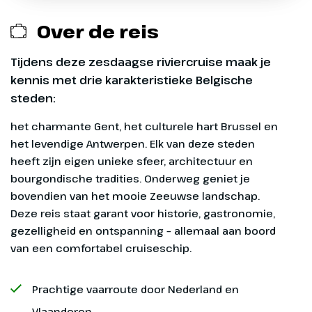
Drankenpakket (aan boord te boeken en te
Over de reis
betalen)
Tijdens deze zesdaagse riviercruise maak je
Excursies (aan boord te boeken en betalen)
kennis met drie karakteristieke Belgische
steden:
Verzekeringen
het charmante Gent, het culturele hart Brussel en
Eventuele fooien
het levendige Antwerpen. Elk van deze steden
heeft zijn eigen unieke sfeer, architectuur en
bourgondische tradities. Onderweg geniet je
bovendien van het mooie Zeeuwse landschap.
Dag 1
Deze reis staat garant voor historie, gastronomie,
Vanaf-prijs
gezelligheid en ontspanning – allemaal aan boord
Arnhem - Vlissingen
van een comfortabel cruiseschip.
De vanaf-prijs is op basis van een tweepersoonshut
Vanaf 17:00 uur ben je welkom
op het hoofddek.
Prachtige vaarroute door Nederland en
aan boord in Arnhem. Je wordt
ontvangen door de bemanning
Vlaanderen