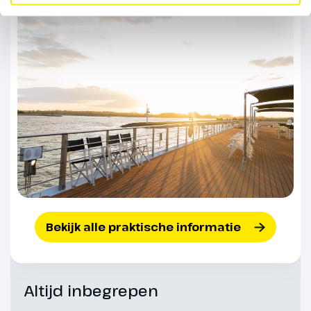
Markt, omringd door rijk versierde
gildehuizen en het gotische
stadhuis, behoort tot de mooiste
pleinen van Europa. Op
steenworp afstand wacht het
wereldberoemde Manneken Pis.
In de vele pralinewinkels proef je
ambachtelijke Belgische
chocolade, terwijl de overdekte
winkelgalerijen uitnodigen tot
flaneren. Kunstliefhebbers
bezoeken het Magritte Museum
of een van de andere musea in
Bekijk alle praktische informatie
de stad. De Europese wijk met
haar moderne gebouwen toont
Brussel van een heel andere
kant. In de namiddag zetten we
Altijd inbegrepen
koers naar Antwerpen. Tijdens