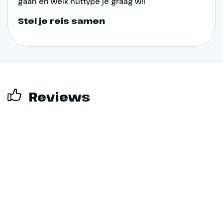
gaan en welk huttype je graag wil
Arnhem
Stel je reis samen
Na een ontspannen laatste
nacht en een uitgebreid
ontbijtbuffet meren we rond
11:00 uur weer aan in Arnhem. Tijd
om afscheid te nemen van
Reviews
medereizigers, de bemanning en
het schip. Hopelijk keer je
huiswaarts met een koffer vol
herinneringen aan het
bourgondische België, de
gastvrije sfeer aan boord en de
bijzondere momenten
onderweg. Een reis om nog vaak
aan terug te denken – en
misschien een voorproefje van