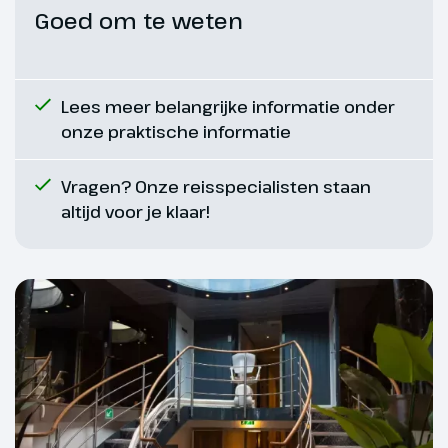
Goed om te weten
Dag 5
Lees meer belangrijke informatie onder
onze praktische informatie
Antwerpen – richting
Arnhem
Vragen? Onze reisspecialisten staan
altijd voor je klaar!
Antwerpen is een bruisende
stad met een rijk verleden en
een internationale uitstraling.
Slenter door de sfeervolle
straatjes van het oude centrum
en bewonder de gotische pracht
van de Onze-Lieve-
Vrouwekathedraal. Het
Rubenshuis laat je kennismaken