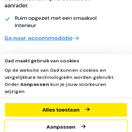
aanrader.
Ruim opgezet met een smaakvol
interieur
Ga naar accommodatie
Oad maakt gebruik van cookies
Op de website van Oad kunnen cookies en
Praktische Informatie
vergelijkbare technologieën worden gebruikt.
Dag 4
Onder
Aanpassen
kun je jouw voorkeuren
Bekijk hieronder alle praktische informatie over
wijzigen.
jouw reis
Brussel – Antwerpen
Alles toestaan
Na een uitgebreid ontbijt brengt
De volledige reis
een gratis bustransfer je naar
het hart van Brussel. De Grote
Aanpassen