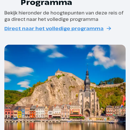
Programma
Bekijk hieronder de hoogtepunten van deze reis of
ga direct naar het volledige programma
Dag 2
Direct naar het volledige programma
Antwerpen – Hasselt
In de nabijheid van de
aanlegplaats in Antwerpen staat
het Museum aan de Stroom. Een
tien verdiepingen hoog gebouw
met drie musea waaronder het
Nationale Scheepvaartmuseum.
Vanaf het panoramaterras op de
tiende verdieping heb je een
prachtig uitzicht op de stad, de
haven en de Schelde. In de
binnenstad tref je lange