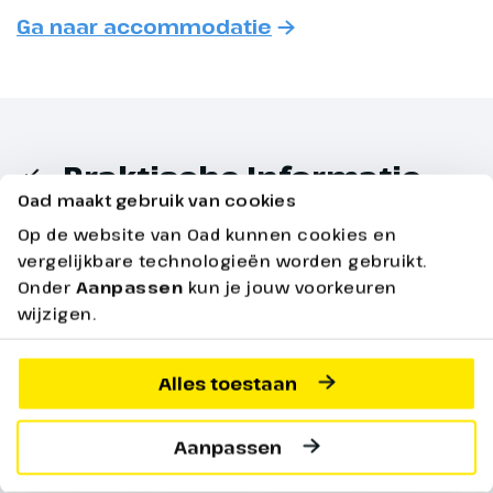
vervolgen we onze reis naar
Ga naar accommodatie
Namen.
Praktische Informatie
Oad maakt gebruik van cookies
Bekijk hieronder alle praktische informatie over
Op de website van Oad kunnen cookies en
jouw reis
vergelijkbare technologieën worden gebruikt.
Onder
Aanpassen
kun je jouw voorkeuren
wijzigen.
De volledige reis
Dag 5
Alles toestaan
Namen – Maastricht
Aanpassen
Deze ochtend verblijven we in