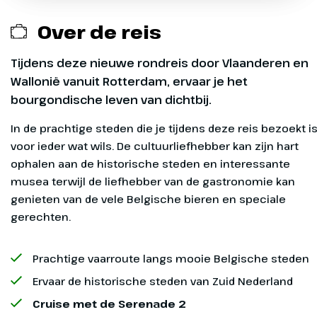
Vervoer naar en van de locatie van het schip in
Rotterdam
Over de reis
Excursies (aan boord te boeken en betalen)
Tijdens deze nieuwe rondreis door Vlaanderen en
Wallonië vanuit Rotterdam, ervaar je het
Verzekeringen
bourgondische leven van dichtbij.
Fooien
In de prachtige steden die je tijdens deze reis bezoekt i
voor ieder wat wils. De cultuurliefhebber kan zijn hart
ophalen aan de historische steden en interessante
musea terwijl de liefhebber van de gastronomie kan
Dag 1
genieten van de vele Belgische bieren en speciale
Vanaf-prijs
gerechten.
Rotterdam - Antwerpen
De vanaf-prijs is op basis van een tweepersoonshut
Prachtige vaarroute langs mooie Belgische steden
Om 17.00 uur heten wij je van
op het benedendek.
harte welkom aan boord van de
Ervaar de historische steden van Zuid Nederland
Serenade 2 in Rotterdam. Nadat
Cruise met de Serenade 2
je je koffers hebt uitgepakt zal in