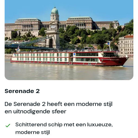
Dag 4
Huy – Namen
De aan de Maas gelegen
Belgische stad Huy, ligt in het
hart van Wallonië. Het is één van
Serenade 2
de oudste stadjes in België en is
de stad van de fonteinen en
De Serenade 2 heeft een moderne stijl
en uitnodigende sfeer
standbeelden. Een bezoek aan
het Fort van Huy en de Grote
Schitterend schip met een luxueuze,
Markt is zeker de moeite waard.
moderne stijl
In de loop van de middag