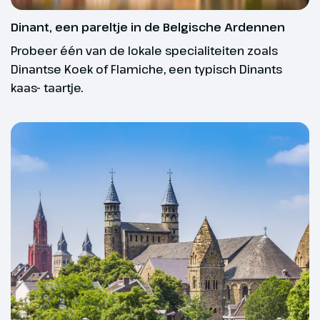
winkelstraten en grote pleinen
met prachtige monumentale
Dinant, een pareltje in de Belgische Ardennen
panden aan. Aan boord kun je je
Probeer één van de lokale specialiteiten zoals
ook opgeven voor een excursie.
Dinantse Koek of Flamiche, een typisch Dinants
Aan het eind van de middag laten
kaas- taartje.
we Antwerpen achter ons en
varen we via het Albertkanaal
naar Hasselt.
Hoogtepunt
Antwerpen,
historische stad aan
de Schelde