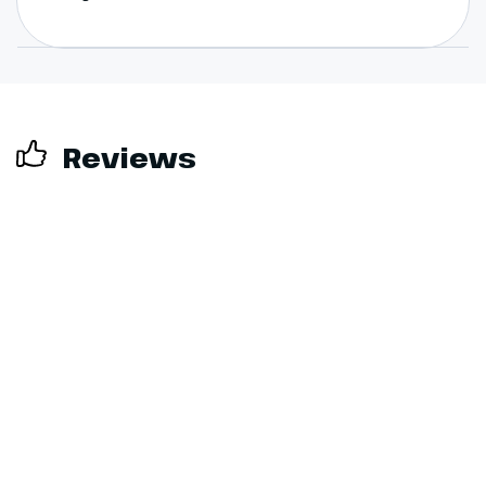
vestingstadje Heusden varen we
door naar onze volgende
bestemming. Gorinchem, ooit
onderdeel van de Hollandse
Waterlinie, is één van de laatste
steden met originele
Reviews
vestingwallen. Ook het in de
buurt gelegen Slot Loevestein
speelde in de geschiedenis een
belangrijke rol als middeleeuws
tolkasteel en verdedigingsslot.
Hoogtepunt
Het vestingstadje
Heusden