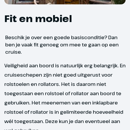
Fit en mobiel
Dag 7
Beschik je over een goede basisconditie? Dan
ben je vaak fit genoeg om mee te gaan op een
Roermond – Heusden
cruise.
De bruisende stad Roermond
Veiligheid aan boord is natuurlijk erg belangrijk. En
heeft tal van culturele
cruiseschepen zijn niet goed uitgerust voor
bezienswaardigheden en een
rolstoelen en rollators. Het is daarom niet
gezellig winkelhart. De
toegestaan een rolstoel of rollator aan boord te
koopjesjagers kunnen hun slag
slaan in het nabijgelegen
gebruiken. Het meenemen van een inklapbare
outletcentrum. Vanmiddag
rolstoel of rollator is in gelimiteerde hoeveelheid
volgen we de Maas tot in Brabant.
wél toegestaan. Deze kun je dan eventueel aan
Het is al laat in de avond voordat
we aanleggen in Heusden.