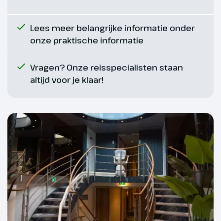
eeuwenoude stadsmuren met
torens en ingenieuze
Lees meer belangrijke informatie onder
ondergrondse
onze praktische informatie
verdedigingswerken. Uiteraard
mogen de Sint Servaeskerk, de
Vragen? Onze reisspecialisten staan
winkelstraten en de gezellige
altijd voor je klaar!
terrassen op het Vrijthof niet aan
je bezoek ontbreken. Tijdens de
lunch varen we verder met de
stroom mee en komen ’s avonds
in Roermond aan.