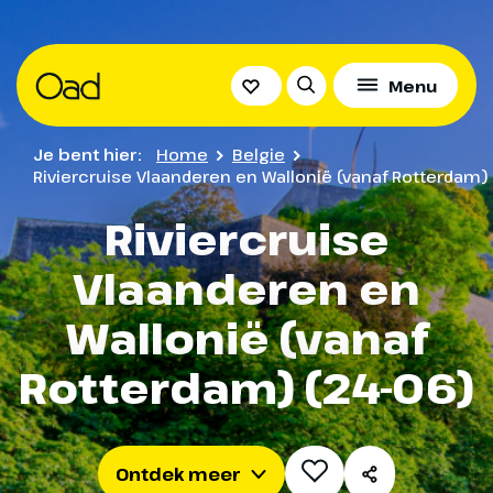
Praktische
Het volledige
Menu
Informatie
programma
Bekijk hieronder alle praktische informatie over jo
Je bent hier:
Home
Belgie
Bekijk hieronder het volledige programma
reis
Riviercruise Vlaanderen en Wallonië (vanaf Rotterdam)
Riviercruise
Vlaanderen en
Altijd inbegrepen
Wallonië (vanaf
Cruise volgens programma
Rotterdam) (24-06)
Volpension aan boord (ontbijt, lunch en diner)
vanaf diner 1e dag t/m ontbijt laatste dag
Ontdek meer
Welkomstcocktail