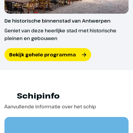
lekker shoppen én eten en
drinken. Hasselt heeft niet voor
niets de bijnaam ‘Hoofdstad van
De historische binnenstad van Antwerpen
de Smaak’. Tijdens de lunch
Geniet van deze heerlijke stad met historische
zetten we koers naar Huy waar
pleinen en gebouwen
we vanavond laat aankomen.
Hoogtepunt
Bekijk gehele programma
Hoofdstad van de
Smaak en
Jeneverstad Hasselt
Schipinfo
Aanvullende informatie over het schip