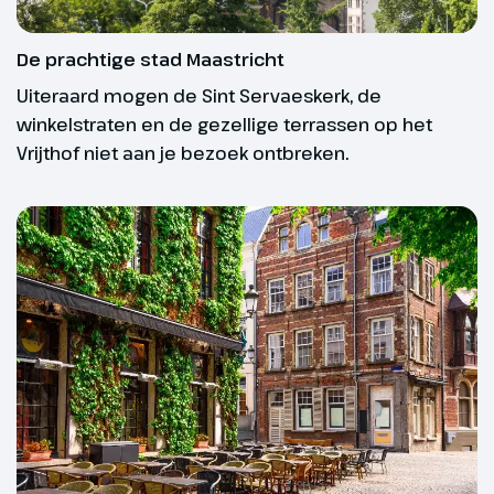
De prachtige stad Maastricht
Uiteraard mogen de Sint Servaeskerk, de
winkelstraten en de gezellige terrassen op het
Vrijthof niet aan je bezoek ontbreken.
Dag 3
Hasselt – Huy
De stad Hasselt stond lange tijd
bekend als dé jeneverstad van
België. In het Jenevermuseum
kom je alles te weten over de
geschiedenis en de invloed van
de jeneverstokerijen. In het
autoluwe centrum kun je ook