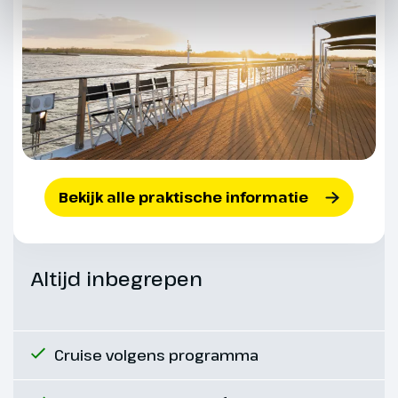
Namen. Je kunt deelnemen aan
een optionele excursie naar
Dinant. Probeer in het centrum
één van de lokale specialiteiten
zoals Dinantse Koek of Flamiche,
een typisch Dinants kaas- taartje.
Ook een bezoek aan de Leffe
abdij behoort tot de
Bekijk alle praktische informatie
mogelijkheden. Aan het begin
van de middag als iedereen weer
aan boord is varen we naar
Maastricht. Het is al laat als we
Altijd inbegrepen
hier aankomen.
Cruise volgens programma