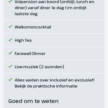
Volpension aan boord (ontbijt, lunch en
diner) vanaf diner 1e dag t/m ontbijt
laatste dag
Welkomstcocktail
High Tea
Dag 6
Farewell Dinner
Maastricht – Roermond
Live-muziek (2 avonden)
In de prachtige stad Maastricht is
veel te beleven. Zo zijn er onder
Alles weten over inclusief en exclusief/
andere diverse musea,
Bekijk de praktische informatie
schatkamers, kunstgalerijen en
theaters. Het centrum barst van
de monumenten, zoals statige
Goed om te weten
oude huizen, kloosters,