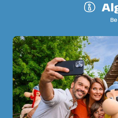
Al
Be
Plattegr
Op de plattegrond van Park Astér