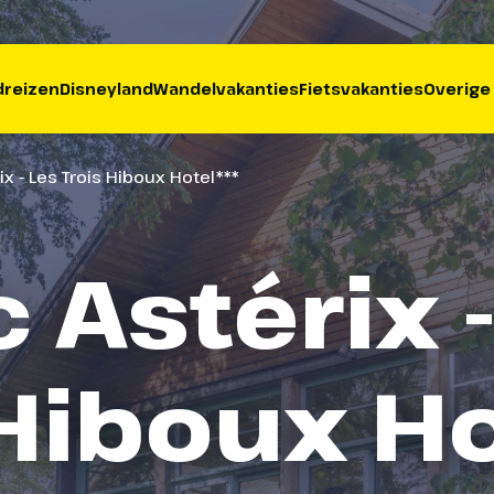
reizen
Disneyland
Wandelvakanties
Fietsvakanties
Overige
ix - Les Trois Hiboux Hotel***
 Astérix 
 Hiboux Ho