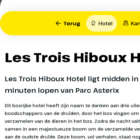
Wandel door het authent
Gallische dorp, waar je Ob
Terug
Hotel
Ka
menhir kunt bewonderen
proeven van heerlijke Gal
specialiteiten. Ontmoet A
Les Trois Hiboux H
en Obelix, en maak een f
deze onverschrokken hel
Les Trois Hiboux Hotel ligt midden in
minuten lopen van Parc Asterix
Dit bosrijke hotel heeft zijn naam te danken aan drie uilen, die als boodschappers van de druïden, door het bos vlogen om verhalen te verzamelen van de dieren in het bos. Zodra de nacht valt, kwamen de uilen samen in een majestueuze boom om