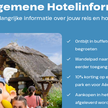
gemene Hotelinfor
langrijke informatie over jouw reis en ho
Bekijk meer foto's
Ontbijt in buff
begroeten
Wandelpad naar h
eerder toegang 
ond
10% korting op e
park en voor Aér
ix vind je alle attracties en shows.
Aankopen in het
afgeleverd wor