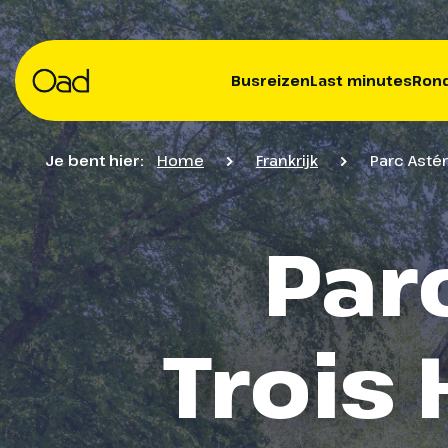
Busreizen
Last minutes
Rond
Je bent hier:
Home
Frankrijk
Parc Astér
Parc
Trois