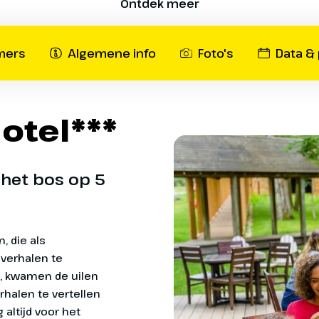
Ontdek meer
ieke
elix's
mers
Algemene info
Foto's
Data & 
 en kunt
lische
sterix
otel***
oto met
den.
 het bos op 5
 de verzamelde verhalen te vertellen