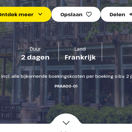
Ontdek meer
Opslaan
Delen
Duur
Land
2 dagen
Frankrijk
Parc Astérix
 avonturen met Asterix en zijn vrienden 
p. incl. alle bijkomende boekingskosten per boeking o.b.v. 
PRAA00-01
Het Romeinse rijk
Bewonder de majesteit van het
ur van
Romeinse forum.