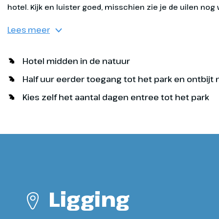
Parc Astérix - La Trace du Hourra
Lees meer
Egypte
Hotel midden in de natuur
Bewonder de piramides 
Half uur eerder toegang tot het park en ontbijt
andere Egyptische mon
Kies zelf het aantal dagen entree tot het park
Vaar mee op een spanne
boottocht door de Nijl, o
Cleopatra of maak een vlu
Oziris!
Ligging