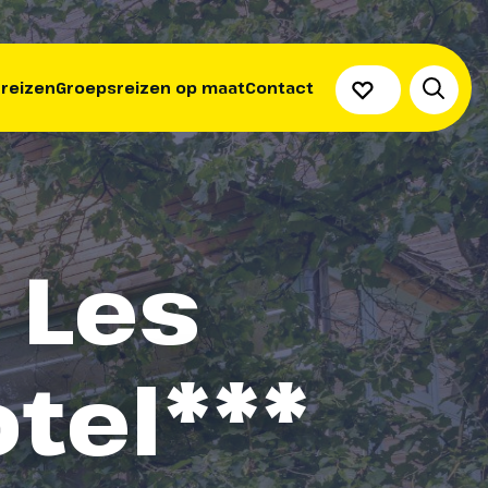
 reizen
Groepsreizen op maat
Contact
- Les
tel***