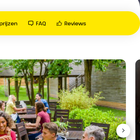
meeneemt op een woeste tocht
door de Noorse fjorden.
prijzen
FAQ
Reviews