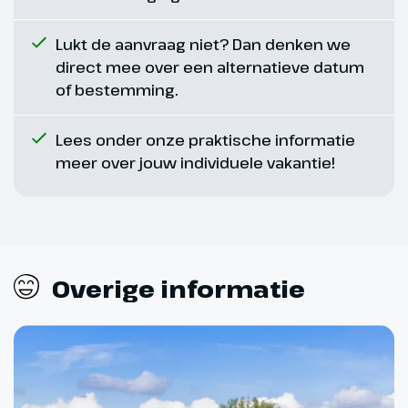
Lukt de aanvraag niet? Dan denken we
direct mee over een alternatieve datum
of bestemming.
Lees onder onze praktische informatie
meer over jouw individuele vakantie!
Dag 7
Rondrit Playa de Palma
31 km
Overige informatie
Je bezoekt de hoofdstad Palma
de Mallorca met haar prachtige
oude centrum maar ook het ten
westen van de hoofdstad
gelegen gebied. Een prachtige