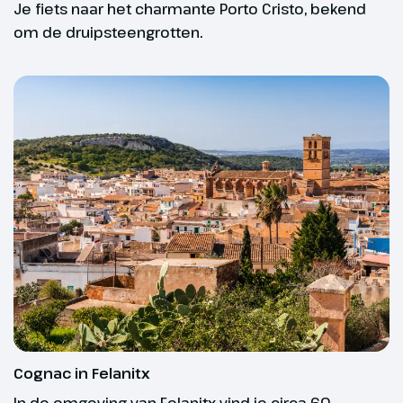
Je fiets naar het charmante Porto Cristo, bekend
bereik je de badplaats Colonia de
om de druipsteengrotten.
San Jordi. (ca. 61 km)
Hoogtepunt
Playa de Palma
In het verkeer ben je als fietser kwetsbaarder. Het
is daarom slim om tijdens het fietsen een helm te
dragen.
Cognac in Felanitx
Fietsniveaus
In de omgeving van Felanitx vind je circa 60