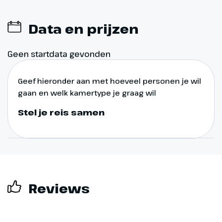
Jouw fietsvakantie op het eiland
Data en prijzen
met de 1000 gezichten is helaas
alweer ten einde. Op eigen
gelegenheid ga je naar de
Geen startdata gevonden
luchthaven voor de vlucht terug
naar Nederland.
Geef hieronder aan met hoeveel personen je wil
gaan en welk kamertype je graag wil
Stel je reis samen
Reviews