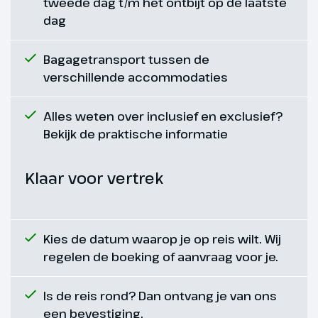
tweede dag t/m het ontbijt op de laatste
dag
Ca'n Picafort - Playa de
Palma
Bagagetransport tussen de
74 km
verschillende accommodaties
Vanmorgen vertrek je weer
Alles weten over inclusief en exclusief?
landinwaarts langs olijf- en
Bekijk de praktische informatie
amandelbomen terwijl je geniet
van het uitzicht op de bergen
van Tramuntana. Gelukkig heb je
Klaar voor vertrek
tijdens deze reis slechts
tweemaal een hoogteverschil
van 150 m. te overwinnen. (ca. 74
Kies de datum waarop je op reis wilt. Wij
km)
regelen de boeking of aanvraag voor je.
Is de reis rond? Dan ontvang je van ons
een bevestiging.