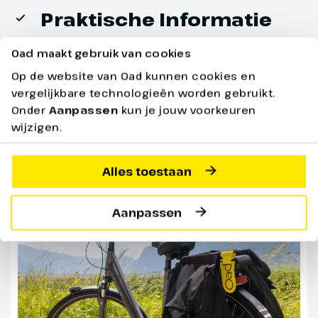
Praktische Informatie
Bekijk hieronder alle praktische informatie over
Oad maakt gebruik van cookies
jouw reis
Op de website van Oad kunnen cookies en
vergelijkbare technologieën worden gebruikt.
Onder
Aanpassen
kun je jouw voorkeuren
De volledige reis
wijzigen.
Alles toestaan
Dag 5
Aanpassen
Porto Cristo – Ca’n Picafort
69 km
Van Porto Cristo fiets je naar de
schilderachtige baaien rond
Puerto de Alcudia. Je fietst