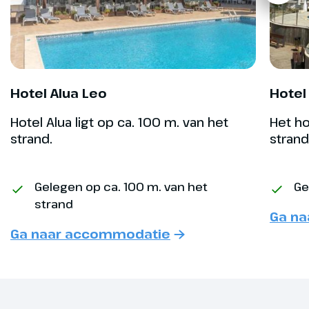
Dag 4
Hotel Alua Leo
Hotel
Rondrit Porto Cristo
Hotel Alua ligt op ca. 100 m. van het
Het ho
36 km
strand.
strand
De omgeving is beroemd om de
druipsteengrotten en in de
Gelegen op ca. 100 m. van het
Ge
zonovergoten valleien herken je
strand
Ga n
de Arabische invloeden en zie je
Ga naar accommodatie
dat Mallorca zijn authenticiteit
goed weet te behouden. (ca. 36
km)