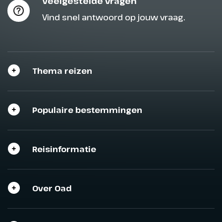
Veelgestelde vragen
Vind snel antwoord op jouw vraag.
Thema reizen
Populaire bestemmingen
Reisinformatie
Over Oad
Sluit het programma
Sluiten
Sluiten