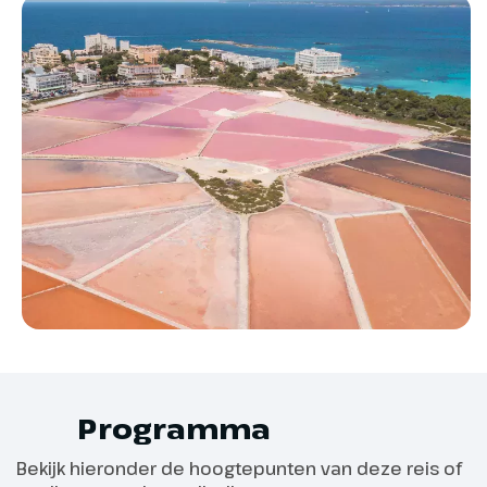
Optioneel
Bagageservice
Fietshuur Tourfiets
Mallorca
Fietshuur Dames
Optioneel
Fietshuur E-Bike
Mallorca
E-Bike huur Heren
Programma
Boek je een fiets-rondreis? Dan is het natuurlijk niet
Bekijk hieronder de hoogtepunten van deze reis of
handig steeds je koffer mee te moeten sjouwen.