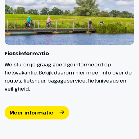
afsluiting van het bezoek aan dit
‘eiland met de duizend
gezichten’. (31 km)
Fietsinformatie
We sturen je graag goed geïnformeerd op
fietsvakantie. Bekijk daarom hier meer info over de
routes, fietshuur, bagageservice, fietsniveaus en
veiligheid.
Meer informatie
Dag 8
Naar huis