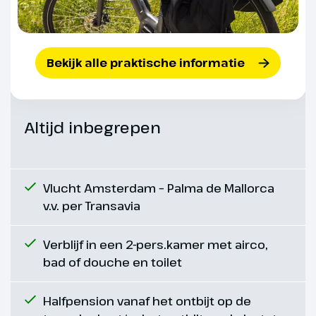
vandaag door een afwisselend
en indrukwekkend
natuurlandschap en overnacht in
het gezellige Ca’n Picafort. (ca.
Bekijk alle praktische informatie
69 km)
Altijd inbegrepen
Vlucht Amsterdam – Palma de Mallorca
v.v. per Transavia
Verblijf in een 2-pers.kamer met airco,
bad of douche en toilet
Dag 6
Halfpension vanaf het ontbijt op de