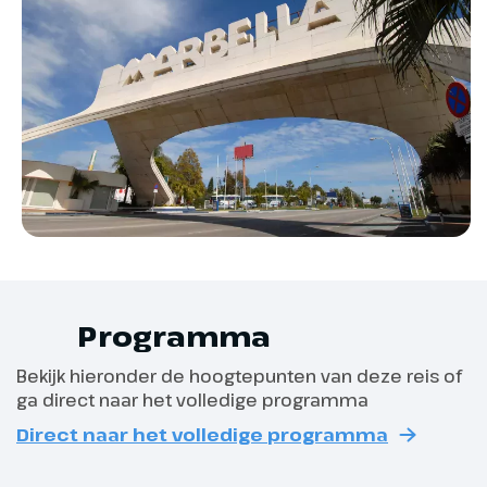
wijzen je de weg op het vliegveld.
Voor alle overwinterreizen geldt een minimum
Je vliegt daarna rechtstreeks
aantal deelnemers van 10 personen. Met minder
van Amsterdam naar Malaga,
deelnemers kan de reis helaas niet worden
waar de reisleiders en busjes
uitgevoerd. Mocht dit gebeuren dan word je altijd
gereed staan om je naar je
een alternatief aangeboden en ontvang je tijdig
verblijf in Marbella te brengen.
bericht.
Afhankelijk van jouw reisduur is dit:
Reisduur t/m 6 dagen: uiterlijk 8 dagen
voor vertrek;
Programma
Reisduur van 7 t/m 10 dagen: uiterlijk 14
Bekijk hieronder de hoogtepunten van deze reis of
dagen voor vertrek;
ga direct naar het volledige programma
Direct naar het volledige programma
Reisduur vanaf 11 dagen: uiterlijk 21 dagen
voor vertrek.