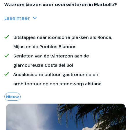
Eventuele fooien
Waarom kiezen voor overwinteren in Marbella?
Bagage tijdens de vlucht
Lees meer
Uitstapjes naar iconische plekken als Ronda,
Mijas en de Pueblos Blancos
Optioneel bij te boeken
Genieten van de winterzon aan de
Dag 1
glamoureuze Costa del Sol
Annuleringsverzekering
Andalusische cultuur, gastronomie en
Marbella
architectuur op een steenworp afstand
Reisverzekering
Op Schiphol wordt je
Nieuw
opgevangen door iemand van
Oad. Dit kan de reisleider zijn of
een medewerker van Oad. Zij
zorgen ervoor dat jij zonder
Minimum aantal deelnemers
problemen kan inchecken en ze