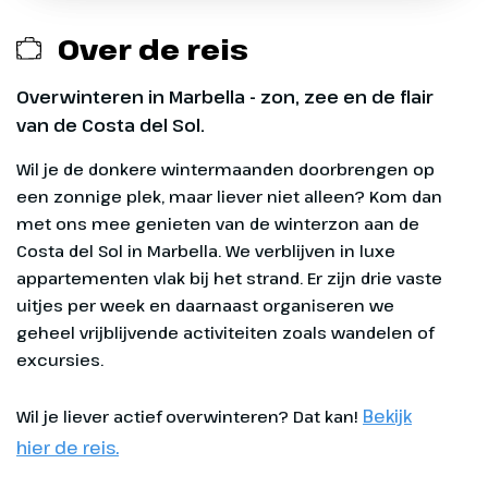
witgekalkte gevels en kleine pleinen
telefoonnummer: 0547-284488
Over de reis
waar het dagelijkse leven zich op
ontspannen wijze afspeelt.
Overwinteren in Marbella - zon, zee en de flair
Regelmatig vinden er lokale markten
van de Costa del Sol.
en traditionele feestelijkheden
plaats, waarbij muziek, dans en
Exclusief
Wil je de donkere wintermaanden doorbrengen op een zonnige plek, maar liever niet alleen? Kom dan met ons mee genieten van de winterzon aan de Costa del Sol in Marbella. We verblijven in luxe appartementen vlak bij het strand. Er zijn drie vaste uitjes per week en daarnaast orga
gastronomie samenkomen.
Kunstliefhebbers kunnen hun hart
Alle maaltijden
ophalen in het Museo del Grabado
Español of een voorstelling bijwonen
Aankopen bij winkels, inclusief de supermarkt
in het Teatro Ciudad de Marbella, waar
Persoonlijke uitgaven
klassieke muziek en dans op het
programma staan.
Eventuele entreegelden
Bekijk
Wil je liever actief overwinteren? Dat kan!
Optionele excursies, wandelingen en uitstapjes
hier de reis.
die door de reisleiding georganiseerd worden