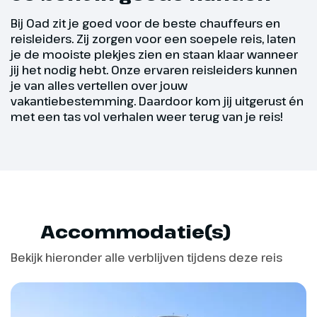
Helaas is de maand alweer
Bij Oad zit je goed voor de beste chauffeurs en
afgelopen. De reisleiding brengt
reisleiders. Zij zorgen voor een soepele reis, laten
je op tijd naar de luchthaven van
je de mooiste plekjes zien en staan klaar wanneer
Malaga en helpt je met
jij het nodig hebt. Onze ervaren reisleiders kunnen
inchecken op de luchthaven. De
je van alles vertellen over jouw
vakantiebestemming. Daardoor kom jij uitgerust én
reis eindigt op Schiphol, waar je
met een tas vol verhalen weer terug van je reis!
afscheid kan nemen van de
groep voordat je huiswaarts
keert.
Accommodatie(s)
Bekijk hieronder alle verblijven tijdens deze reis