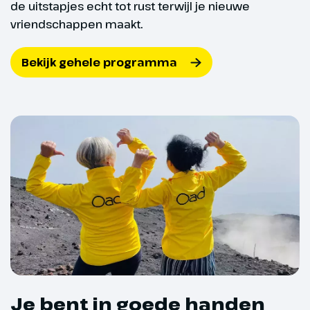
de uitstapjes echt tot rust terwijl je nieuwe
gaan we wekelijks naar behoefte
boodschappen doen bij de lokale
vriendschappen maakt.
supermarkt.
Bekijk gehele programma
Dag 29
Naar huis
Je bent in goede handen