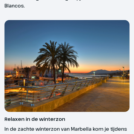
nachtleven met flamencoshows,
Blancos.
weken voor vertrek zullen worden verstuurd.
live muziek en lokale diners. En
daarnaast wordt er elke week
een excursie georganiseerd,
bijvoorbeeld een tapas food tour,
dolfijnen spotten op zee of een
gezellige wijnproeverij. De entree
is voor eigen rekening, maar
denk hierbij aan gemiddeld €50
per excursie.
Overige activiteiten
Voor wie ook buiten het
groepsprogramma actief wil
blijven: het complex beschikt
over een golfbaan in de directe
Relaxen in de winterzon
omgeving en naast het hotel is
In de zachte winterzon van Marbella kom je tijdens
een fietsverhuurbedrijf. Verder