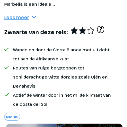
Marbella is een ideale ...
Eventuele fooien
Regenkleding
Lees meer
Bagage tijdens de vlucht
Een (dag)rugtas
?
Zwaarte van deze reis:
(opvouwbare) wandelstokken
Wandelen door de Sierra Blanca met uitzicht
Een setje reserveveters
tot aan de Afrikaanse kust
Optioneel bij te boeken
Dag 1
Routes van ruige bergtoppen tot
(eventueel) blaarpleisters
schilderachtige witte dorpjes zoals Ojén en
Marbella
Annuleringsverzekering
Zonneklep/pet
Benahavís
Op Schiphol wordt je
Reisverzekering
Actief de winter door in het milde klimaat van
opgevangen door iemand van
Lange broek
de Costa del Sol
Oad. Dit kan de reisleider zijn of
een medewerker van Oad. Zij
Laagjeskleding
Nieuw
zorgen ervoor dat jij zonder
problemen kan inchecken en ze