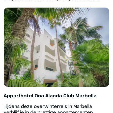
Sendero de los Castaños – Jubrique naar
Genalguacil (13,2 km – 550 hm – 4,5 u)
La Concha via Refugio de Juanar (10,5 km –
intensief – 6 u)
Optionele uitjes
Apparthotel Ona Alanda Club Marbella
Tijdens deze overwinterreis in Marbella
verblijf je in de prettige appartementen