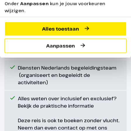
Onder
Aanpassen
kun je jouw voorkeuren
Vlucht Amsterdam-Malaga v.v. per
wijzigen.
Transavia
Een eigen studio met woonkamer, goed
Alles toestaan
uitgeruste keuken en badkamer
Aanpassen
3 georganiseerde uitstapjes per week
Diensten Nederlands begeleidingsteam
(organiseert en begeleidt de
activiteiten)
Alles weten over inclusief en exclusief?
Bekijk de praktische informatie
Deze reis is ook te boeken zonder vlucht.
Neem dan even contact op met ons