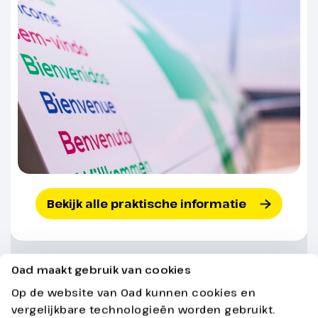
bepalen hoeveel en welke activiteiten hij of zij
organiseert.
Bekijk alle praktische informatie
Altijd inbegrepen
Oad maakt gebruik van cookies
Op de website van Oad kunnen cookies en
vergelijkbare technologieën worden gebruikt.