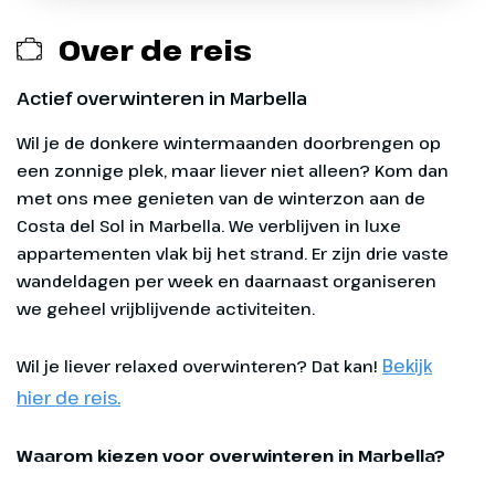
witgekalkte gevels en kleine pleinen
dan even contact op met ons callcenter via
Over de reis
waar het dagelijkse leven zich op
telefoonnummer: 0547-284488
ontspannen wijze afspeelt.
Actief overwinteren in Marbella
Regelmatig vinden er lokale markten
en traditionele feestelijkheden
Wil je de donkere wintermaanden doorbrengen op een zonnige plek, maar liever niet alleen? Kom dan met ons mee genieten van de winterzon aan de Costa del Sol in Marbella. We verblijven in luxe appartementen vlak bij het strand. Er zijn drie vaste wandeldagen per week en daarnaast
plaats, waarbij muziek, dans en
gastronomie samenkomen.
Exclusief
Kunstliefhebbers kunnen hun hart
ophalen in het Museo del Grabado
Alle maaltijden
Español of een voorstelling bijwonen
in het Teatro Ciudad de Marbella, waar
Aankopen bij winkels, inclusief de supermarkt
Op deze actieve overwinterreis zijn we uiteraard
klassieke muziek en dans op het
veel op pad. Denk bij het inpakken van jouw koffer
Persoonlijke uitgaven
programma staan.
Bekijk
Wil je liever relaxed overwinteren? Dat kan!
daarom alvast aan de volgende dingen:
hier de reis.
Eventuele entreegelden
Goede ingelopen wandelschoenen
Waarom kiezen voor overwinteren in Marbella?
Optionele excursies en uitstapjes die door de
Wandelsokken
reisleiding georganiseerd worden