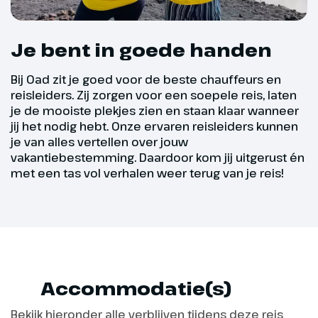
je op tijd naar de luchthaven van
Juanar – Mirador del Corzo – Sendero El
Marbella en helpt je met
Pozuelo (12,3 km – 450 hm – 4 u)
Je bent in goede handen
inchecken op de luchthaven. De
reis eindigt op Schiphol, waar je
Istán – Embalse de la Concepción (13,5 km –
Bij Oad zit je goed voor de beste chauffeurs en
afscheid kan nemen van de
reisleiders. Zij zorgen voor een soepele reis, laten
500 hm – 4,5 u)
groep voordat je huiswaarts
je de mooiste plekjes zien en staan klaar wanneer
keert.
jij het nodig hebt. Onze ervaren reisleiders kunnen
La Gallega – Cerro Polvorín (13,7 km – 567
je van alles vertellen over jouw
vakantiebestemming. Daardoor kom jij uitgerust én
hm – 4,5 u)
met een tas vol verhalen weer terug van je reis!
Cueva de Nerja – Frigiliana (13 km – 550 hm
– 4 u)
La Fuente del Esparto (14 km – 600 hm – 4
u)
Accommodatie(s)
Bekijk hieronder alle verblijven tijdens deze reis
Tres Valles – Istán (16 km – 800 hm – 4,5 u)