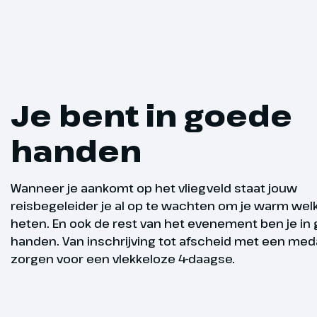
door een rust
authentieke, 
sfeervolle pl
bekend om zi
gezellige Pla
rustpunt aan 
Je bent in goede
de route door
het oude Cap
handen
plek richting
strand van Pl
boulevard wa
Wanneer je aankomt op het vliegveld staat jouw
Village in Cal
reisbegeleider je al op te wachten om je warm wel
heten. En ook de rest van het evenement ben je in
Circa 20 km –
handen. Van inschrijving tot afscheid met een medai
Ratjada
zorgen voor een vlekkeloze 4-daagse.
Je begint de
landweggetje
Cala Ratjada.