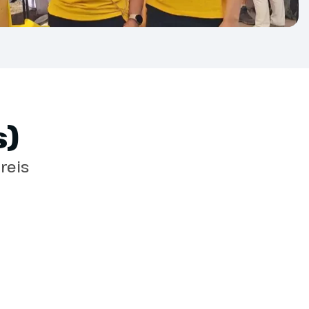
 20 kilo of meer ruimbagage zelf bijboeken via
ia.com.
e is vanaf 3 weken voor vertrek mogelijk,
 ons tzt meer informatie.
)
reis