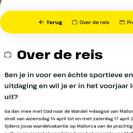
uitdaging
je er in h
Terug
Over de reis
P
voorjaar 
tussen ui
Over de reis
Je wandelt door de schitt
de omgeving van Cala Ratj
Ben je in voor een échte sportieve e
Cap Vermell en nog veel m
De wandelingen voeren je
uitdaging en wil je er in het voorjaar
landschappen, typische S
uit?
prachtige vergezichten. 
Mallorca is in het voorjaar 
Ga dan mee met Oad naar de Wandel 4-daagse van Mallor
aangenaam en heel geschik
Exclusief
vindt van woensdag 14 april tot en met zaterdag 17 april 
wandelingen over dit pra
Extra inform
tijdens jouw wandelvakantie op Mallorca van de prachtig
eiland.