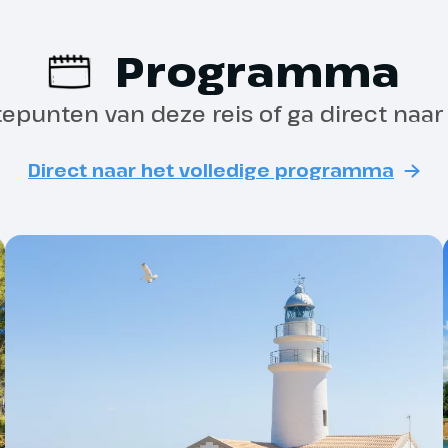
bij min. aantal dee
Programma
Annuleringsverzeke
tepunten van deze reis of ga direct naa
tartbewijs
Reisverzekering
 je alvast het gezellige plaatsje
Direct naar het volledige programma
 verkennen.
ssen 15.00 en 18.00 uur kun je
js ophalen bij de speciale Oad
plein van de Walking Village voor
daagse van Mallorca.
Voor reizen naar Spanje 
paspoortgegevens nodig
nt
procedures bij de hotels
De groene lente
van Mallorca
Je bent zelf verantwoord
aanleveren en meebren