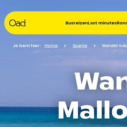
Busreizen
Last minutes
Rond
Je bent hier:
Home
Spanje
Wandel 4-da
Wan
Mallo