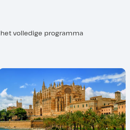
lnemers 30 personen)
ring
r het volledige programma
hebben wij je ID-kaart of
, dit in verband met de incheck
.
elijk voor het correct invullen,
gen van de juiste documenten.