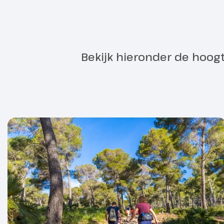
Bekijk hieronder de hoog
Ophalen s
Dag 2
Vanmorgen kun
Cala Radjada
Vanmiddag tu
het startbewi
stand op het 
Paspoort
de Wandel 4-
Hoogtepu
informatie