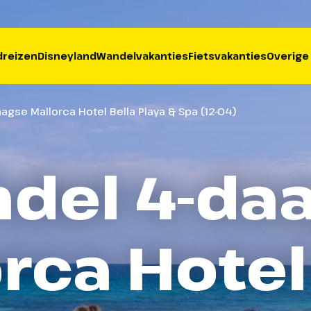
reizen
Disneyland
Wandelvakanties
Fietsvakanties
Overige
agse Mallorca Hotel Bella Playa & Spa (12-04)
del 4-da
rca Hotel