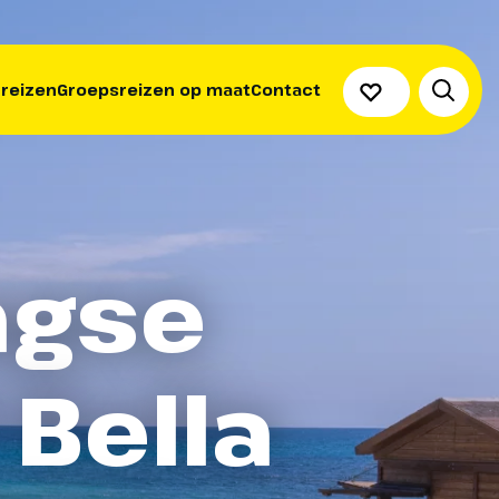
 reizen
Groepsreizen op maat
Contact
agse
 Bella