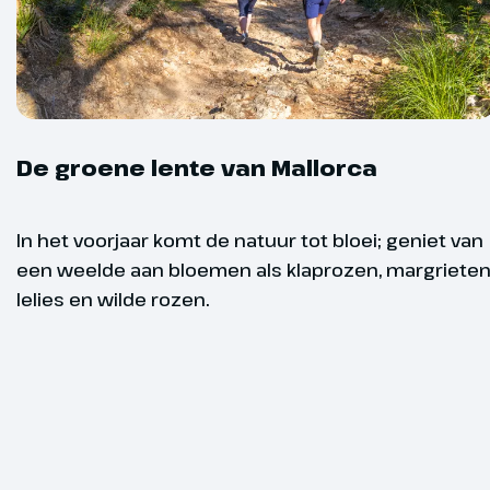
Optioneel
Overige
De groene lente van Mallorca
Informatie
In het voorjaar komt de natuur tot bloei; geniet van
een weelde aan bloemen als klaprozen, margrieten
lelies en wilde rozen.
1e wande
Dag 3
Circa 15 km –
Ratjada
Je wandeling 