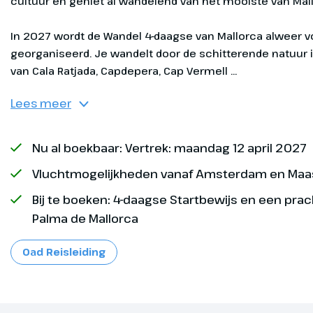
cultuur en geniet al wandelend van het mooiste van Mall
In 2027 wordt de Wandel 4-daagse van Mallorca alweer voor de 10e keer georganiseerd. Je wandelt door de schitterende natuur in de omgeving van Ca
Heenreis
Dag 1
Lees meer
Vandaag vertr
naar Mallorca
Op de luchth
Nu al boekbaar: Vertrek: maandag 12 april 2027
je opgewach
Vluchtmogelijkheden vanaf Amsterdam en Maas
Oad reisleidi
klaarstaande
Bij te boeken: 4-daagse Startbewijs en een pra
Optioneel bij
naar het hote
Palma de Mallorca
boeken
Oad Reisleiding