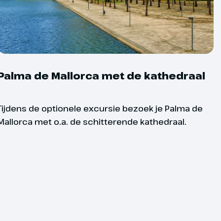
Palma de Mallorca met de kathedraal
 boeken een keuze maken uit een
0 en 25 kilometer per dag. De registratie voor
Tijdens de optionele excursie bezoek je Palma de
iet inbegrepen in het arrangement. Indien je je
Mallorca met o.a. de schitterende kathedraal.
afstand, regelt Oad de registratie voor de
 niet mogelijk om ter plaatse te wisselen van
gecommuniceerd is onder voorbehoud van