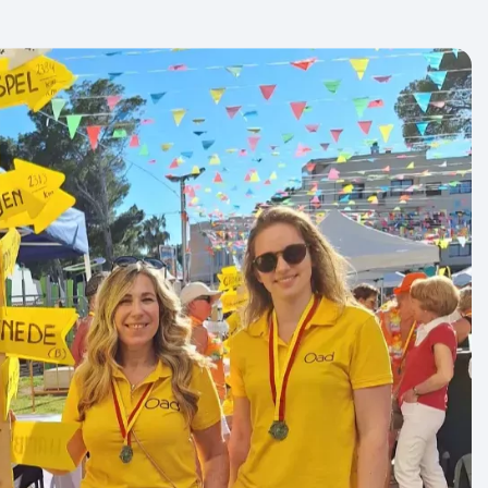
 tijdens de vlucht:
oorgaande jaren gelden voor de wandel4daagse
gageregels tijdens de vlucht. Hiervan willen
len.
max. 40x30x20 cm (zoals een kleine rugzak of
 in de cabine en plaats je onder de stoel voor
g wegen.
55x40x25 cm (zoals een reistas of trolley),
e website van Transavia.com. Bij het boeken van
 je Priority Boarding, zodat je als eerste aan