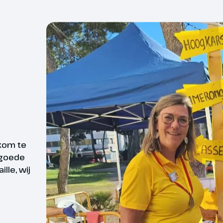
ige buitenwijk naar het
historische stadje Capdepera. Dit
Gewijzigde bagageregels
aatsje uit de 14e eeuw staat
In tegenstelling tot v
jn indrukwekkende burcht en het
naar Mallorca andere ba
za de l’Orient. Na een eerste
we je op de hoogte stel
de rand van het stadje vervolg je
 de karakteristieke straatjes van
Inbegrepen:
depera en langs een bijzondere
1 stuk handbagage van 
 de Middellandse Zee. Via het
handtas) mag altijd mee
atja Son Moll en de levendige
ndel je terug naar The Walking
je. Deze mag max. 10 k
a Ratjada.
kom te
Niet inbegrepen:
 goede
Cabinebagage van max. 
 Cala Ratjada – Capdepera – Cala
lle, wij
zelf bij te boeken via d
 wandeling over rustige
extra cabinebagage krijg
s door het fraaie achterland van
boord mag.
 Het eerste rustpunt ligt aan de