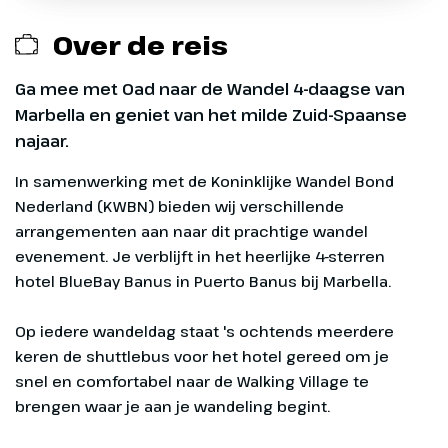
wandelingen
Over de reis
Exclusief
Ga mee met Oad naar de Wandel 4-daagse van
Eventuele entreegelden
Marbella en geniet van het milde Zuid-Spaanse
Ophalen
najaar.
Bagage tijdens de vlucht, deze kun je bijboeken
polsbandje/deelnamebewijs
via Transavia.com
In samenwerking met de Koninklijke Wandel Bond
Nederland (KWBN) bieden wij verschillende
Je wordt verwacht op woensdag 30 september
arrangementen aan naar dit prachtige wandel
tussen 10 en 16 uur in de Walking Village, op de
evenement. Je verblijft in het heerlijke 4-sterren
Plaza del Mar, in Marbella. Bij de registratietent kun
Dag 1
hotel BlueBay Banus in Puerto Banus bij Marbella.
je het polsbandje/deelnamebewijs voor de
Optioneel bij te boeken
wandelingen ophalen. Neem daarvoor je
Heenreis
Op iedere wandeldag staat 's ochtends meerdere
inschrijfbewijs mee.
keren de shuttlebus voor het hotel gereed om je
Vandaag vertrek je vanaf
Deelname aan de Wandel 4Daagse van
snel en comfortabel naar de Walking Village te
Amsterdam, Eindhoven of
Marbella à € 95 per persoon
brengen waar je aan je wandeling begint.
Rotterdam voor jouw
Starttijden van de wandelingen
wandelvakantie in het mooie