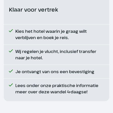
Route 30-35 km: – Hoogte 261
meter
Klaar voor vertrek
Kies het hotel waarin je graag wilt
verblijven en boek je reis.
Wij regelen je vlucht, inclusief transfer
naar je hotel.
Je ontvangt van ons een bevestiging
Dag 6
Lees onder onze praktische informatie
meer over deze wandel 4-daagse!
4e wandeldag
De shuttlebus staat gereed voor