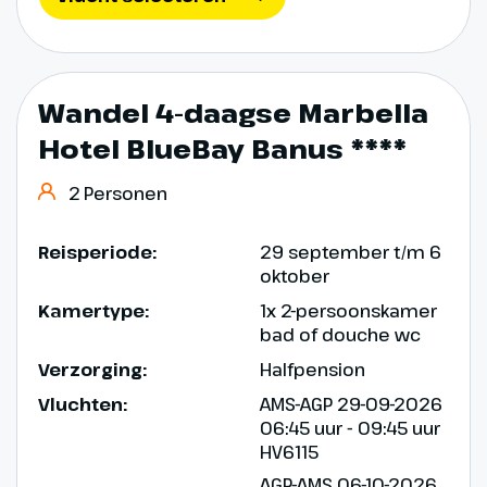
Dag 8
Wandel 4-daagse Marbella
Terugreis
Hotel BlueBay Banus ****
Vandaag word je naar de
2 Personen
luchthaven van Malaga gebracht
voor jouw vlucht naar Nederland.
Reisperiode:
29 september t/m 6
Met de landing in Nederland komt
oktober
er een einde aan uw sportieve,
Kamertype:
1x 2-persoonskamer
maar zeker ook gezellige reis
bad of douche wc
naar Marbella.
Verzorging:
Halfpension
Vluchten:
AMS-AGP 29-09-2026
06:45 uur - 09:45 uur
HV6115
AGP-AMS 06-10-2026