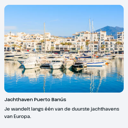
verschillende afstanden per dag
Eten en drinken in de Walking
genoemd.
Village
De Plaza del Mar is gelegen aan
In de Walking Village vind je een uitgebreide keuze
de boulevard van Marbella. Het
aan eten en drinken bij de diverse bars en stands
plein ligt boven op het
zodat je je energieniveau weer op peil kunt
winkelcentrum Plaza del Mar.
brengen.
Er wordt gewerkt met contactless betaalsystemen:
Hoogtepunt
snel en makkelijk!
Jachthaven Puerto
Banús
Jachthaven Puerto Banús
Je wandelt langs één van de duurste jachthavens
van Europa.