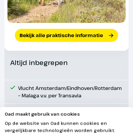
Bekijk alle praktische informatie
Altijd inbegrepen
Dag 5
3e Wandeldag
Vlucht Amsterdam/Eindhoven/Rotterdam
– Malaga v.v. per Transavia
De shuttlebus staat gereed voor
het hotel om je naar de Walking
Village te brengen.
Transfer luchthaven – accommodatie v.v.
Oad maakt gebruik van cookies
Vanaf de hogere delen van
per lokale touringcar
Op de website van Oad kunnen cookies en
Marbella heb je prachtige
vergelijkbare technologieën worden gebruikt.