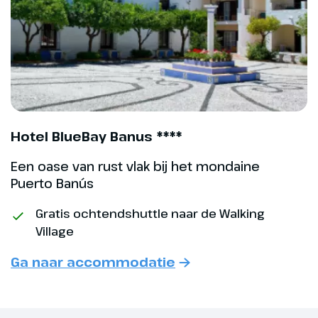
Dag 4
2e Wandeldag
De shuttlebus staat gereed voor
Hotel BlueBay Banus ****
het hotel om je naar de Walking
Een oase van rust vlak bij het mondaine
Village te brengen.
Puerto Banús
Marbella staat bekend om zijn
grote villa's, waarvan je er op
Gratis ochtendshuttle naar de Walking
deze route een glimp van kan
Village
opvangen. De wijken zijn ruim en
groen. Op andere delen van de
Ga naar accommodatie
route zie je daarentegen wat
‘wildere’ natuur. In het
recreatiegebied met