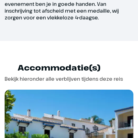
Route 10-15 km: Hoogte 84 meter
evenement ben je in goede handen. Van
Route 20-25 km: Hoogte 87
inschrijving tot afscheid met een medaille, wij
meter
zorgen voor een vlekkeloze 4-daagse.
Route 30-35 km: Hoogte 151
meter
Na terugkomst: Elke dag is er
muziek op het Plaza del Mar en
kan je met een drankje bijkomen
Accommodatie(s)
van jouw sportieve prestaties.
Bekijk hieronder alle verblijven tijdens deze reis