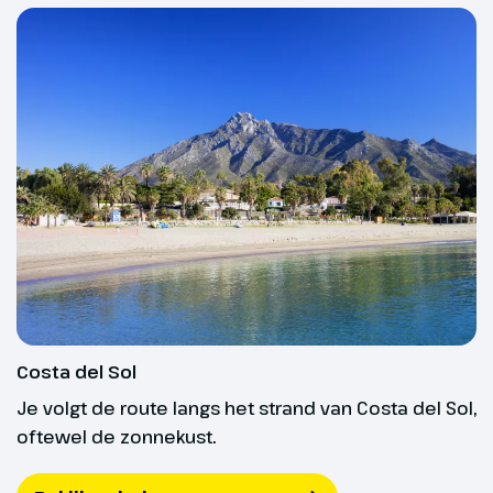
Dag 3
Start Wandel 4-daagse
De shuttlebus staat gereed voor
het hotel om je naar de Walking
Village te brengen.
Vandaag is de start van het
Costa del Sol
sportieve evenement. Het is tijd
Je volgt de route langs het strand van Costa del Sol,
om de wandelschoenen aan te
oftewel de zonnekust.
trekken en te beginnen aan je
wandeling.