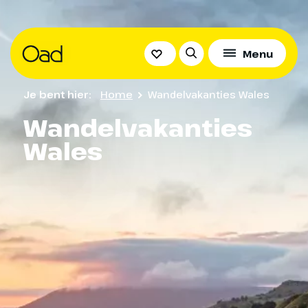
Menu
Je bent hier:
Home
Wandelvakanties Wales
Wandelvakanties
Wales