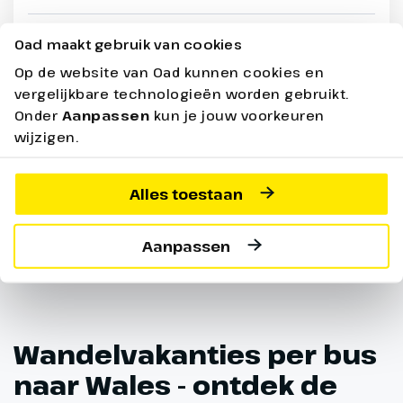
10 dagen -
vanaf
1949,-
Oad maakt gebruik van cookies
Halfpension
Op de website van Oad kunnen cookies en
vergelijkbare technologieën worden gebruikt.
Bekijken
Onder
Aanpassen
kun je jouw voorkeuren
wijzigen.
Prijs p.p. incl. alle bijkomende boekingskosten per boeking o.b.v.
2 personen
Alles toestaan
1 - 1 van de 1 resultaten
Aanpassen
Wandelvakanties per bus
naar Wales - ontdek de