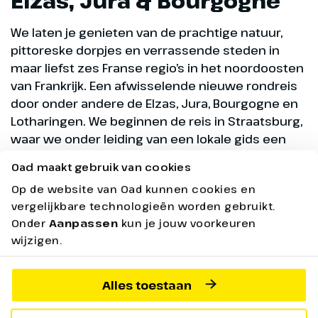
Elzas, Jura & Bourgogne
We laten je genieten van de prachtige natuur,
pittoreske dorpjes en verrassende steden in
maar liefst zes Franse regio’s in het noordoosten
van Frankrijk. Een afwisselende nieuwe rondreis
door onder andere de Elzas, Jura, Bourgogne en
Lotharingen. We beginnen de reis in Straatsburg,
waar we onder leiding van een lokale gids een
stadswandeling maken. We zien onder andere de
Oad maakt gebruik van cookies
kathedraal en bezoeken de pittoreske wijk ‘la
Op de website van Oad kunnen cookies en
petite France’. Vervolgens reizen we nog door
vergelijkbare technologieën worden gebruikt.
naar Kaysersberg, het schilderachtige Colmar,
Onder
Aanpassen
kun je jouw voorkeuren
het middeleeuwse Yvoire en Nancy. Onderweg
wijzigen.
genieten we uiteraard van de Franse wijnen en
de bekende chansons, die zeker niet ontbreken
tijdens deze rondreis door Frankrijk. Ga je mee op
Alles toestaan
ontdekkingsreis naar de cultuur, historie en
heerlijke streekproducten van de Elzas, Jura en