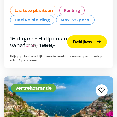
Laatste plaatsen
Korting
Oad Reisleiding
Max. 25 pers.
15 dagen - Halfpension
Bekijken
vanaf
1999,-
2149,-
Prijs p.p. incl. alle bijkomende boekingskosten per boeking
o.b.v. 2 personen
Vertrekgarantie