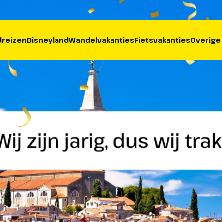
reizen
Disneyland
Wandelvakanties
Fietsvakanties
Overige