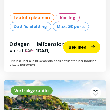
Laatste plaatsen
Korting
Oad Reisleiding
Max. 25 pers.
8 dagen - Halfpension
Bekijken
vanaf
1049,-
1149,-
Prijs p.p. incl. alle bijkomende boekingskosten per boeking
o.b.v. 2 personen
Vertrekgarantie