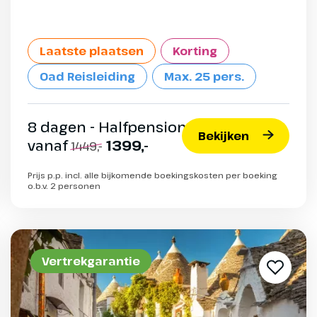
Laatste plaatsen
Korting
Oad Reisleiding
Max. 25 pers.
8 dagen - Halfpension
Bekijken
vanaf
1399,-
1449,-
Prijs p.p. incl. alle bijkomende boekingskosten per boeking
o.b.v. 2 personen
Vertrekgarantie