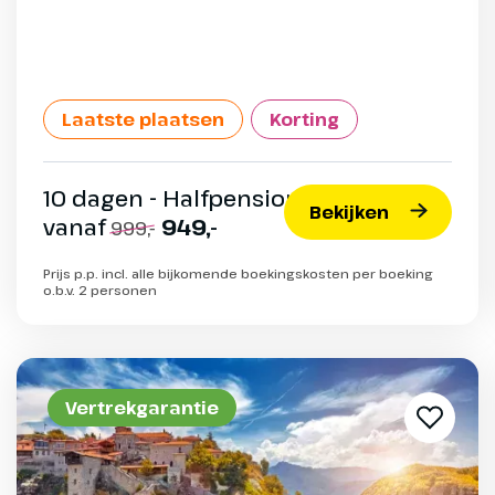
Laatste plaatsen
Korting
10 dagen - Halfpension
Bekijken
vanaf
949,-
999,-
Prijs p.p. incl. alle bijkomende boekingskosten per boeking
o.b.v. 2 personen
Vertrekgarantie