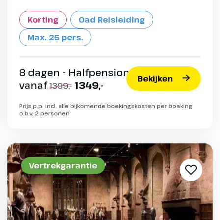
Korting
Oad Reisleiding
Max. 25 pers.
8 dagen - Halfpension
Bekijken
vanaf
1349,-
1399,-
Prijs p.p. incl. alle bijkomende boekingskosten per boeking
o.b.v. 2 personen
Vertrekgarantie