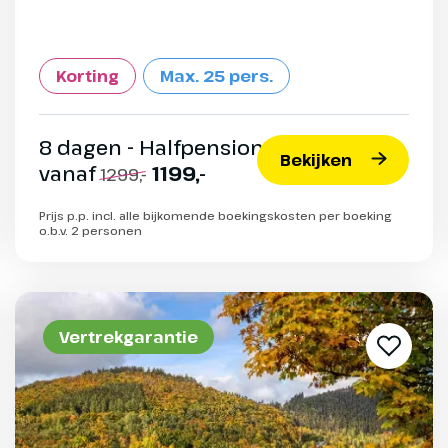
Korting
Max. 25 pers.
8 dagen - Halfpension
Bekijken
vanaf
1199,-
1299,-
Prijs p.p. incl. alle bijkomende boekingskosten per boeking
o.b.v. 2 personen
Vertrekgarantie