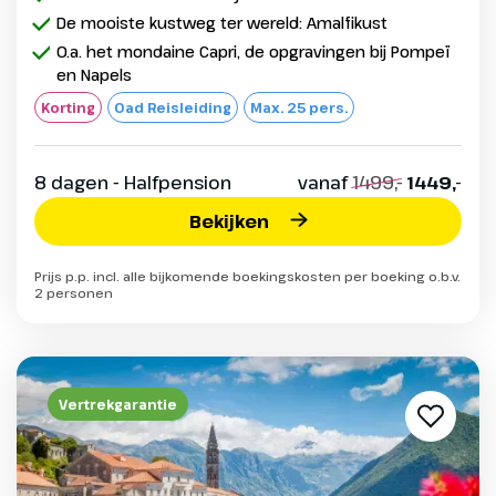
De mooiste kustweg ter wereld: Amalfikust
O.a. het mondaine Capri, de opgravingen bij Pompeï
en Napels
Korting
Oad Reisleiding
Max. 25 pers.
8 dagen - Halfpension
vanaf
1499,-
1449,-
Bekijken
Prijs p.p. incl. alle bijkomende boekingskosten per boeking o.b.v.
2 personen
Vertrekgarantie