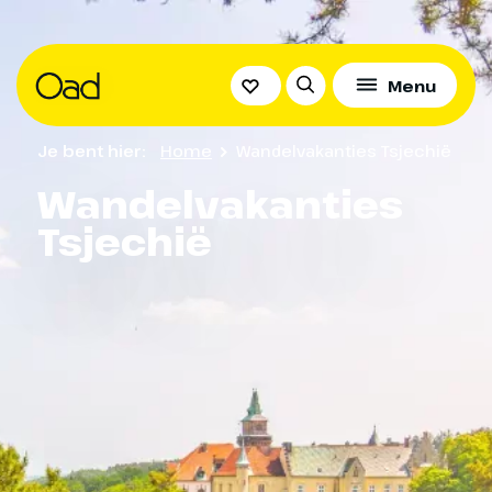
Menu
Je bent hier:
Home
Wandelvakanties Tsjechië
Wandelvakanties
Tsjechië