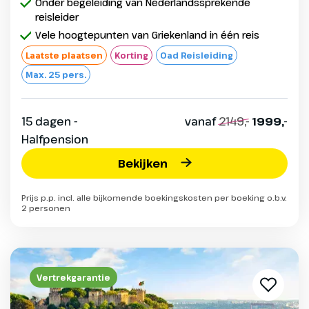
Onder begeleiding van Nederlandssprekende
reisleider
Vele hoogtepunten van Griekenland in één reis
Laatste plaatsen
Korting
Oad Reisleiding
Max. 25 pers.
15 dagen -
vanaf
2149,-
1999,-
Halfpension
Bekijken
Prijs p.p. incl. alle bijkomende boekingskosten per boeking o.b.v.
2 personen
Vertrekgarantie