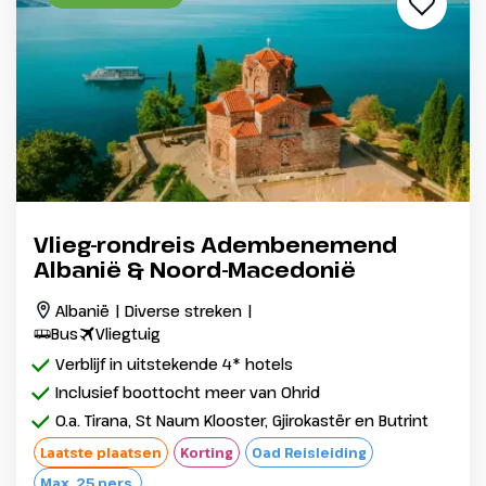
Vlieg-rondreis Adembenemend
Albanië & Noord-Macedonië
Albanië | Diverse streken |
Bus
Vliegtuig
Verblijf in uitstekende 4* hotels
Inclusief boottocht meer van Ohrid
O.a. Tirana, St Naum Klooster, Gjirokastër en Butrint
Laatste plaatsen
Korting
Oad Reisleiding
Max. 25 pers.