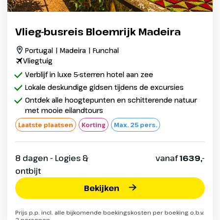
Vlieg-busreis Bloemrijk Madeira
Portugal | Madeira | Funchal
Vliegtuig
Verblijf in luxe 5-sterren hotel aan zee
Lokale deskundige gidsen tijdens de excursies
Ontdek alle hoogtepunten en schitterende natuur
met mooie eilandtours
Laatste plaatsen
Korting
Max. 25 pers.
8 dagen - Logies &
vanaf
1639,-
ontbijt
Bekijken
Prijs p.p. incl. alle bijkomende boekingskosten per boeking o.b.v.
2 personen