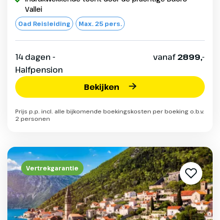
Vallei
Oad Reisleiding
Max. 25 pers.
14 dagen -
vanaf
2899,-
Halfpension
Bekijken
Prijs p.p. incl. alle bijkomende boekingskosten per boeking o.b.v.
2 personen
Vertrekgarantie