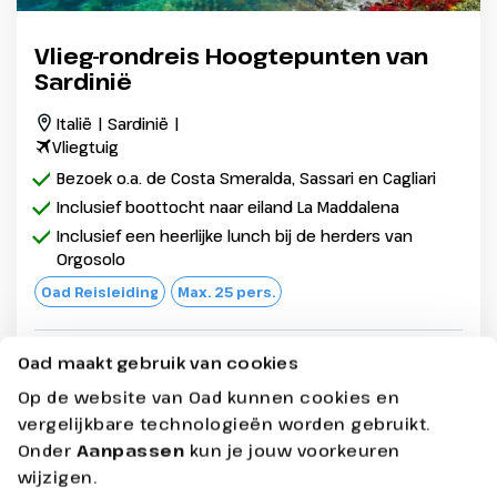
Vlieg-rondreis Hoogtepunten van
Sardinië
Italië | Sardinië |
Vliegtuig
Bezoek o.a. de Costa Smeralda, Sassari en Cagliari
Inclusief boottocht naar eiland La Maddalena
Inclusief een heerlijke lunch bij de herders van
Orgosolo
Oad Reisleiding
Max. 25 pers.
Oad maakt gebruik van cookies
8 dagen - Halfpension
vanaf
1599,-
Op de website van Oad kunnen cookies en
Bekijken
vergelijkbare technologieën worden gebruikt.
Onder
Aanpassen
kun je jouw voorkeuren
Prijs p.p. incl. alle bijkomende boekingskosten per boeking o.b.v.
wijzigen.
2 personen