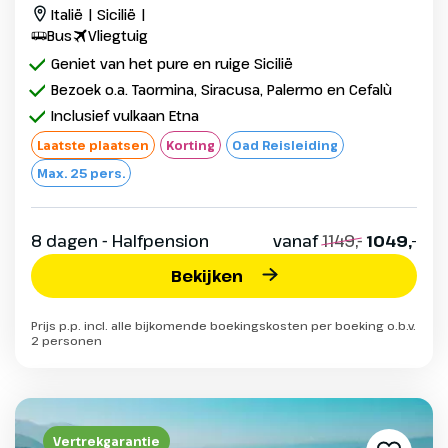
Italië | Sicilië |
Bus
Vliegtuig
Geniet van het pure en ruige Sicilië
Bezoek o.a. Taormina, Siracusa, Palermo en Cefalù
Inclusief vulkaan Etna
Laatste plaatsen
Korting
Oad Reisleiding
Max. 25 pers.
8 dagen - Halfpension
vanaf
1149,-
1049,-
Bekijken
Prijs p.p. incl. alle bijkomende boekingskosten per boeking o.b.v.
2 personen
Vertrekgarantie