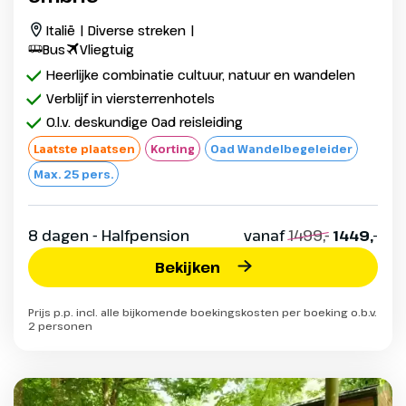
Italië | Diverse streken |
Bus
Vliegtuig
Heerlijke combinatie cultuur, natuur en wandelen
Verblijf in viersterrenhotels
O.l.v. deskundige Oad reisleiding
Laatste plaatsen
Korting
Oad Wandelbegeleider
Max. 25 pers.
8 dagen - Halfpension
vanaf
1499,-
1449,-
Bekijken
Prijs p.p. incl. alle bijkomende boekingskosten per boeking o.b.v.
2 personen