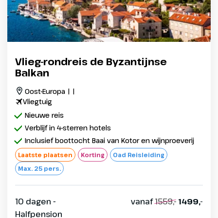
Vlieg-rondreis de Byzantijnse
Balkan
Oost-Europa | |
Vliegtuig
Nieuwe reis
Verblijf in 4-sterren hotels
Inclusief boottocht Baai van Kotor en wijnproeverij
Laatste plaatsen
Korting
Oad Reisleiding
Max. 25 pers.
10 dagen -
vanaf
1559,-
1499,-
Halfpension